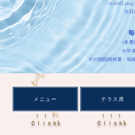
15;00(L.o
14
※日
毎
(冬
※年
​その他臨時休業・短
メニュー
テラス席
↑ ↑ ↑
↑ ↑ ↑
​Ｃｌｉｃｋk
​Ｃｌｉｃｋk