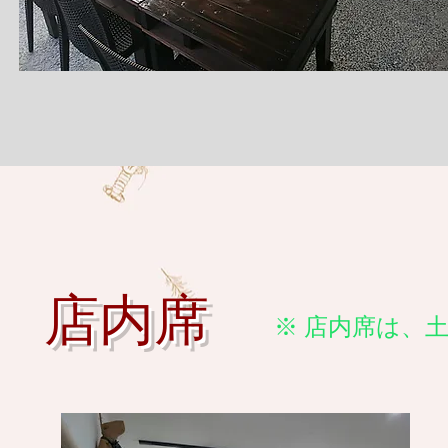
店内席
※ 店内席は、土