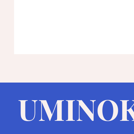
​UMINO